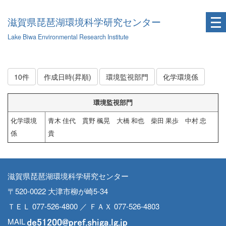
滋賀県琵琶湖環境科学研究センター
Lake Biwa Environmental Research Institute
10件
作成日時(昇順)
環境監視部門
化学環境係
環境監視部門
化学環境
青木 佳代 貫野 楓晃 大橋 和也 柴田 果歩 中村 忠
係
貴
滋賀県琵琶湖環境科学研究センター
〒520-0022 大津市柳が崎5-34
ＴＥＬ 077-526-4800 ／ ＦＡＸ 077-526-4803
MAIL