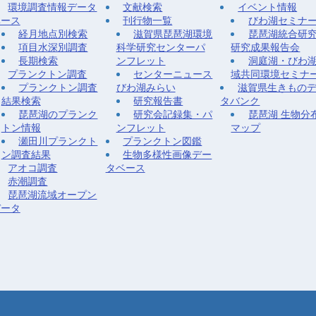
環境調査情報データ
文献検索
イベント情報
ベース
刊行物一覧
びわ湖セミナ
経月地点別検索
滋賀県琵琶湖環境
琵琶湖統合研
項目水深別調査
科学研究センターパ
研究成果報告会
長期検索
ンフレット
洞庭湖・びわ
プランクトン調査
センターニュース
域共同環境セミナ
プランクトン調査
びわ湖みらい
滋賀県生きもの
結果検索
研究報告書
タバンク
琵琶湖のプランク
研究会記録集・パ
琵琶湖 生物分
トン情報
ンフレット
マップ
瀬田川プランクト
プランクトン図鑑
ン調査結果
生物多様性画像デー
アオコ調査
タベース
赤潮調査
琵琶湖流域オープン
データ