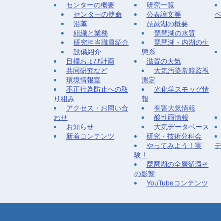
センターの概要
研究一覧
センターの使命
公表論文等
沿革
琵琶湖の概要
組織と業務
琵琶湖の水質
研究担当職員紹介
琵琶湖・内湖の生
設備紹介
態系
目標および計画
滋賀の大気
共同研究など
大気汚染常時監視
環境情報室
測定
不正行為防止への取
光化学スモッグ情
り組み
報
アクセス・お問い合
有害大気情報
わせ
酸性雨情報
お知らせ
大気データベース
新着コンテンツ
研究・技術分科会
やってみよう！実
験！
琵琶湖の全層循環そ
の影響
YouTubeコンテンツ