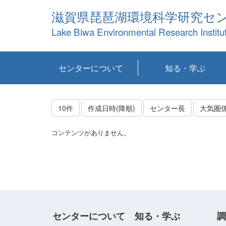
滋賀県琵琶湖環境科学研究セ
Lake Biwa Environmental Research Institu
センターについて
知る・学ぶ
センターの概要
目標および計画
共同研究など
環境情報室
不正行為防止への取
アクセス・お問い合
お知らせ
新着コンテンツ
センターの使命
沿革
組織と業務
研究担当職員紹介
設備紹介
研究一覧
公表論文等
琵琶湖の概要
滋賀の大気
研究・技術分科会
やってみよう！実
琵琶湖の全層循環そ
YouTubeコンテンツ
り組み
わせ
験！
の影響
10件
作成日時(降順)
センター長
大気圏
コンテンツがありません。
センターについて
知る・学ぶ
調