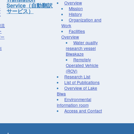
Overview
Service（自動翻訳
ー
Mission
サービス）
究
History
Organization and
湖流
Work
ー
Facilities
デー
Overview
Water quality
布
research vessel
Biwakaze
Remotely
Operated Vehicle
(ROV)
Research List
List of Publications
Overview of Lake
Biwa
Environmental
information room
Access and Contact