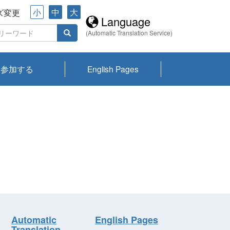
小
中
大
ズ変更
Language
(Automatic Translation Service)
参加する
English Pages
川プランクトン
県琵琶湖環境科
ーニュース び
報告書
会記録集・パン
ント情報
県生きものデー
なの外来生物調
なの調査
on
y
zation and
ties Overview
びわ湖みらい第42号_
びわ湖みらい第42号_
びわ湖みらい第43号_
びわ湖みらい第43号_
びわ湖セミナー
琵琶湖統合研究 研究
洞庭湖・びわ湖流域
センターの活動
県民データ
専門家データ
琵琶湖 生物分布マッ
Overview
Research List
List of Publications
Overview of Lake
Environmental
Access and Contact
果2026
究センターパン
みらい
ット
ンク
研究最前線
視点論点
研究最前線
視点論点
成果報告会
共同環境セミナー
プ
Biwa
information room
ット
Automatic
English Pages
Translation