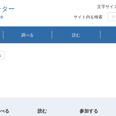
文字サイ
ンター
te
サイト内を検索
調べる
読む
琵琶湖の水質
琵琶湖・内湖の生態
大気汚染常時監視測
光化学スモッグ情報
有害大気情報
酸性雨情報
大気データベース
環境調査情報データ
プランクトン調査
アオコ調査
赤潮調査
琵琶湖流域オープン
大気汚染常時監視測
経月地点別検索
項目水深別調査
長期検索
プランクトン調査結
琵琶湖のプランクト
瀬田川プランクトン
琵琶湖流域オープン
琵琶湖流域オープン
琵琶湖流域オープン
琵琶湖流域オープン
琵琶湖流域オープン
琵琶湖流域オープン
文献検索
刊行物一覧
プランクトン図鑑
生物多様性画像デー
Water quality research
Remotely Operated
瀬田
滋賀
センタ
研究
研究
イベ
滋賀
みん
みん
Missi
Histor
Organi
Facili
系
定
ベース
データ
定結果等報告書
果検索
ン情報
調査結果
データ2020年度
データ2021年度
データ2022年度
データ2023年度
データ2024年度
データ2025年度
タベース
vessel Biwakaze
Vehicle (ROV)
調査結
学研
わ湖
フレ
タバ
査
Work
係
フレ
べる
読む
参加する