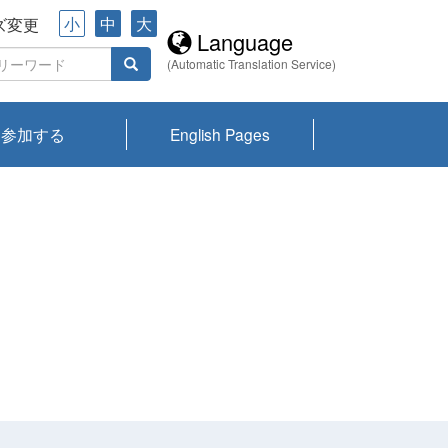
小
中
大
ズ変更
Language
(Automatic Translation Service)
参加する
English Pages
川プランクトン
県琵琶湖環境科
ーニュース び
報告書
会記録集・パン
ント情報
県生きものデー
なの外来生物調
なの調査
on
y
zation and
ties Overview
びわ湖みらい第42号_
びわ湖みらい第42号_
びわ湖みらい第43号_
びわ湖みらい第43号_
びわ湖セミナー
琵琶湖統合研究 研究
洞庭湖・びわ湖流域
センターの活動
県民データ
専門家データ
琵琶湖 生物分布マッ
Overview
Research List
List of Publications
Overview of Lake
Environmental
Access and Contact
果2026
究センターパン
みらい
ット
ンク
研究最前線
視点論点
研究最前線
視点論点
成果報告会
共同環境セミナー
プ
Biwa
information room
ット