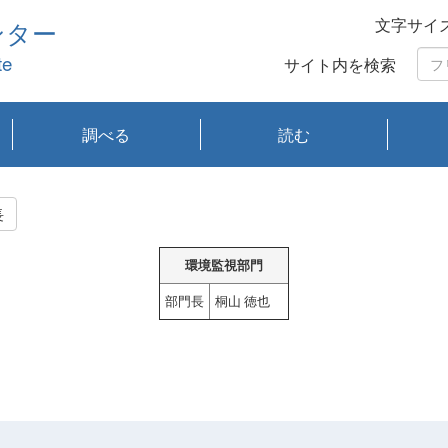
文字サイ
ンター
te
サイト内を検索
調べる
読む
琵琶湖の水質
琵琶湖・内湖の生態
大気汚染常時監視測
光化学スモッグ情報
有害大気情報
酸性雨情報
大気データベース
環境調査情報データ
プランクトン調査
アオコ調査
赤潮調査
琵琶湖流域オープン
大気汚染常時監視測
経月地点別検索
項目水深別調査
長期検索
プランクトン調査結
琵琶湖のプランクト
瀬田川プランクトン
琵琶湖流域オープン
琵琶湖流域オープン
琵琶湖流域オープン
琵琶湖流域オープン
琵琶湖流域オープン
琵琶湖流域オープン
文献検索
刊行物一覧
プランクトン図鑑
生物多様性画像デー
Water quality research
Remotely Operated
瀬田
滋賀
センタ
研究
研究
イベ
滋賀
みん
みん
Missi
Histor
Organi
Facili
系
定
ベース
データ
定結果等報告書
果検索
ン情報
調査結果
データ2020年度
データ2021年度
データ2022年度
データ2023年度
データ2024年度
データ2025年度
タベース
vessel Biwakaze
Vehicle (ROV)
調査結
学研
わ湖
フレ
タバ
査
Work
長
フレ
環境監視部門
部門長
桐山 徳也