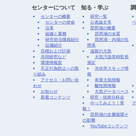
センターについて
知る・学ぶ
調
センターの概要
研究一覧
センターの使命
公表論文等
沿革
琵琶湖の概要
組織と業務
琵琶湖の水質
研究担当職員紹介
琵琶湖・内湖の生
設備紹介
態系
目標および計画
滋賀の大気
共同研究など
大気汚染常時監視
環境情報室
測定
不正行為防止への取
光化学スモッグ情
り組み
報
アクセス・お問い合
有害大気情報
わせ
酸性雨情報
お知らせ
大気データベース
新着コンテンツ
研究・技術分科会
やってみよう！実
験！
琵琶湖の全層循環そ
の影響
YouTubeコンテンツ