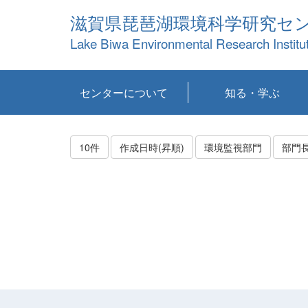
滋賀県琵琶湖環境科学研究セ
Lake Biwa Environmental Research Institu
センターについて
知る・学ぶ
センターの概要
目標および計画
共同研究など
環境情報室
不正行為防止への取
アクセス・お問い合
お知らせ
新着コンテンツ
センターの使命
沿革
組織と業務
研究担当職員紹介
設備紹介
研究一覧
公表論文等
琵琶湖の概要
滋賀の大気
研究・技術分科会
やってみよう！実
琵琶湖の全層循環そ
YouTubeコンテンツ
り組み
わせ
験！
の影響
10件
作成日時(昇順)
環境監視部門
部門