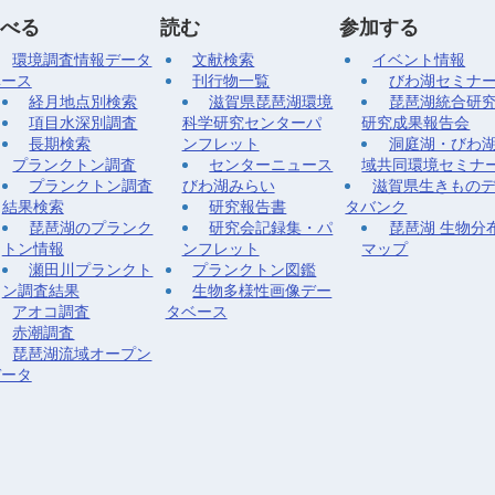
べる
読む
参加する
環境調査情報データ
文献検索
イベント情報
ベース
刊行物一覧
びわ湖セミナ
経月地点別検索
滋賀県琵琶湖環境
琵琶湖統合研
項目水深別調査
科学研究センターパ
研究成果報告会
長期検索
ンフレット
洞庭湖・びわ
プランクトン調査
センターニュース
域共同環境セミナ
プランクトン調査
びわ湖みらい
滋賀県生きもの
結果検索
研究報告書
タバンク
琵琶湖のプランク
研究会記録集・パ
琵琶湖 生物分
トン情報
ンフレット
マップ
瀬田川プランクト
プランクトン図鑑
ン調査結果
生物多様性画像デー
アオコ調査
タベース
赤潮調査
琵琶湖流域オープン
データ