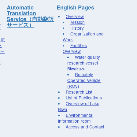
Automatic
English Pages
Translation
Overview
Service（自動翻訳
ー
Mission
サービス）
究
History
Organization and
湖流
Work
ー
Facilities
デー
Overview
Water quality
布
research vessel
Biwakaze
Remotely
Operated Vehicle
(ROV)
Research List
List of Publications
Overview of Lake
Biwa
Environmental
information room
Access and Contact