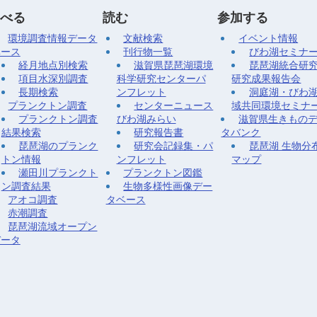
べる
読む
参加する
環境調査情報データ
文献検索
イベント情報
ベース
刊行物一覧
びわ湖セミナ
経月地点別検索
滋賀県琵琶湖環境
琵琶湖統合研
項目水深別調査
科学研究センターパ
研究成果報告会
長期検索
ンフレット
洞庭湖・びわ
プランクトン調査
センターニュース
域共同環境セミナ
プランクトン調査
びわ湖みらい
滋賀県生きもの
結果検索
研究報告書
タバンク
琵琶湖のプランク
研究会記録集・パ
琵琶湖 生物分
トン情報
ンフレット
マップ
瀬田川プランクト
プランクトン図鑑
ン調査結果
生物多様性画像デー
アオコ調査
タベース
赤潮調査
琵琶湖流域オープン
データ