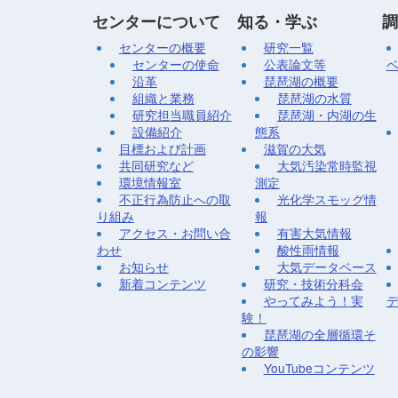
センターについて
知る・学ぶ
調
センターの概要
研究一覧
センターの使命
公表論文等
沿革
琵琶湖の概要
組織と業務
琵琶湖の水質
研究担当職員紹介
琵琶湖・内湖の生
設備紹介
態系
目標および計画
滋賀の大気
共同研究など
大気汚染常時監視
環境情報室
測定
不正行為防止への取
光化学スモッグ情
り組み
報
アクセス・お問い合
有害大気情報
わせ
酸性雨情報
お知らせ
大気データベース
新着コンテンツ
研究・技術分科会
やってみよう！実
験！
琵琶湖の全層循環そ
の影響
YouTubeコンテンツ