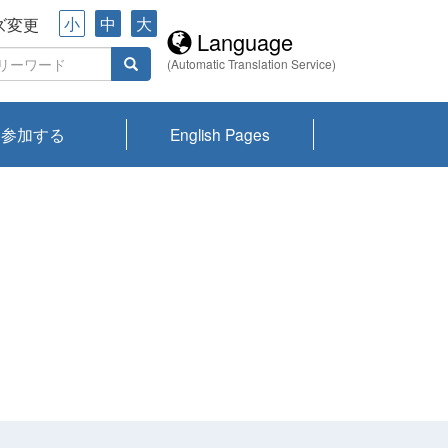
小
中
大
ズ変更
Language
(Automatic Translation Service)
参加する
English Pages
川プランクトン
県琵琶湖環境科
ーニュース び
報告書
会記録集・パン
ント情報
県生きものデー
なの外来生物調
なの調査
on
y
zation and
ties Overview
びわ湖みらい第42号_
びわ湖みらい第42号_
びわ湖みらい第43号_
びわ湖みらい第43号_
びわ湖セミナー
琵琶湖統合研究 研究
洞庭湖・びわ湖流域
センターの活動
県民データ
専門家データ
琵琶湖 生物分布マッ
Overview
Research List
List of Publications
Overview of Lake
Environmental
Access and Contact
果2026
究センターパン
みらい
ット
ンク
研究最前線
視点論点
研究最前線
視点論点
成果報告会
共同環境セミナー
プ
Biwa
information room
ット