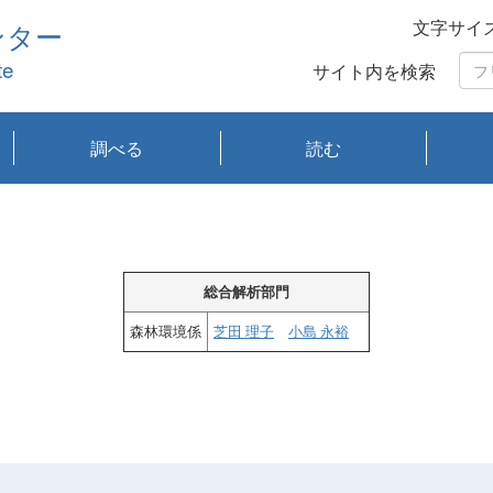
文字サイ
ンター
te
サイト内を検索
調べる
読む
琵琶湖の水質
琵琶湖・内湖の生態
大気汚染常時監視測
光化学スモッグ情報
有害大気情報
酸性雨情報
大気データベース
環境調査情報データ
プランクトン調査
アオコ調査
赤潮調査
琵琶湖流域オープン
大気汚染常時監視測
経月地点別検索
項目水深別調査
長期検索
プランクトン調査結
琵琶湖のプランクト
瀬田川プランクトン
琵琶湖流域オープン
琵琶湖流域オープン
琵琶湖流域オープン
琵琶湖流域オープン
琵琶湖流域オープン
琵琶湖流域オープン
文献検索
刊行物一覧
プランクトン図鑑
生物多様性画像デー
Water quality research
Remotely Operated
瀬田
滋賀
センタ
研究
研究
イベ
滋賀
みん
みん
Missi
Histor
Organi
Facili
系
定
ベース
データ
定結果等報告書
果検索
ン情報
調査結果
データ2020年度
データ2021年度
データ2022年度
データ2023年度
データ2024年度
データ2025年度
タベース
vessel Biwakaze
Vehicle (ROV)
調査結
学研
わ湖
フレ
タバ
査
Work
フレ
総合解析部門
森林環境係
芝田 理子
小島 永裕