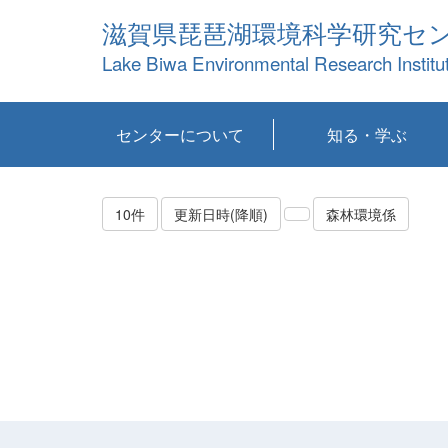
滋賀県琵琶湖環境科学研究セ
Lake Biwa Environmental Research Institu
センターについて
知る・学ぶ
センターの概要
目標および計画
共同研究など
環境情報室
不正行為防止への取
アクセス・お問い合
お知らせ
新着コンテンツ
センターの使命
沿革
組織と業務
研究担当職員紹介
設備紹介
研究一覧
公表論文等
琵琶湖の概要
滋賀の大気
研究・技術分科会
やってみよう！実
琵琶湖の全層循環そ
YouTubeコンテンツ
り組み
わせ
験！
の影響
10件
更新日時(降順)
森林環境係