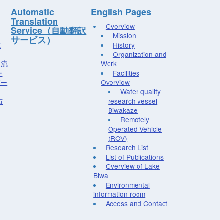
Automatic
English Pages
Translation
Overview
Service（自動翻訳
ー
Mission
サービス）
究
History
Organization and
湖流
Work
ー
Facilities
デー
Overview
Water quality
布
research vessel
Biwakaze
Remotely
Operated Vehicle
(ROV)
Research List
List of Publications
Overview of Lake
Biwa
Environmental
information room
Access and Contact