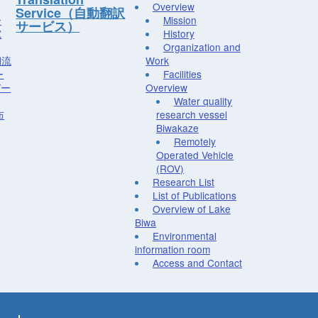
Overview
Service（自動翻訳
ー
Mission
サービス）
究
History
Organization and
湖流
Work
ー
Facilities
デー
Overview
Water quality
布
research vessel
Biwakaze
Remotely
Operated Vehicle
(ROV)
Research List
List of Publications
Overview of Lake
Biwa
Environmental
information room
Access and Contact