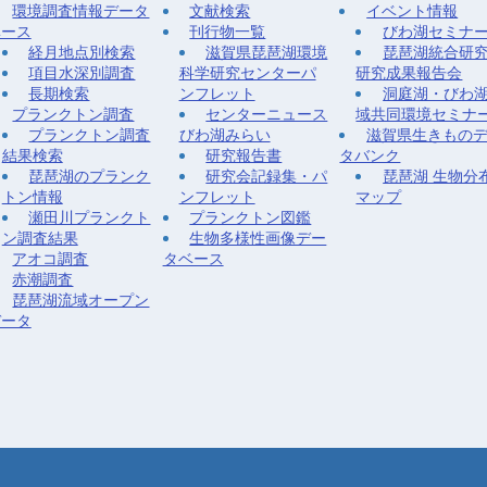
環境調査情報データ
文献検索
イベント情報
ベース
刊行物一覧
びわ湖セミナ
経月地点別検索
滋賀県琵琶湖環境
琵琶湖統合研
項目水深別調査
科学研究センターパ
研究成果報告会
長期検索
ンフレット
洞庭湖・びわ
プランクトン調査
センターニュース
域共同環境セミナ
プランクトン調査
びわ湖みらい
滋賀県生きもの
結果検索
研究報告書
タバンク
琵琶湖のプランク
研究会記録集・パ
琵琶湖 生物分
トン情報
ンフレット
マップ
瀬田川プランクト
プランクトン図鑑
ン調査結果
生物多様性画像デー
アオコ調査
タベース
赤潮調査
琵琶湖流域オープン
データ