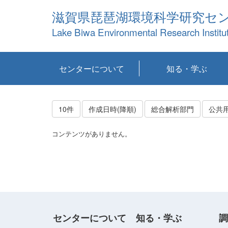
滋賀県琵琶湖環境科学研究セ
Lake Biwa Environmental Research Institu
センターについて
知る・学ぶ
センターの概要
目標および計画
共同研究など
環境情報室
不正行為防止への取
アクセス・お問い合
お知らせ
新着コンテンツ
センターの使命
沿革
組織と業務
研究担当職員紹介
設備紹介
研究一覧
公表論文等
琵琶湖の概要
滋賀の大気
研究・技術分科会
やってみよう！実
琵琶湖の全層循環そ
YouTubeコンテンツ
り組み
わせ
験！
の影響
10件
作成日時(降順)
総合解析部門
公共
コンテンツがありません。
センターについて
知る・学ぶ
調