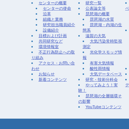
センターの概要
研究一覧
センターの使命
公表論文等
沿革
琵琶湖の概要
組織と業務
琵琶湖の水質
研究担当職員紹介
琵琶湖・内湖の生
設備紹介
態系
目標および計画
滋賀の大気
共同研究など
大気汚染常時監視
環境情報室
測定
不正行為防止への取
光化学スモッグ情
り組み
報
アクセス・お問い合
有害大気情報
わせ
酸性雨情報
お知らせ
大気データベース
新着コンテンツ
研究・技術分科会
やってみよう！実
験！
琵琶湖の全層循環そ
の影響
YouTubeコンテンツ