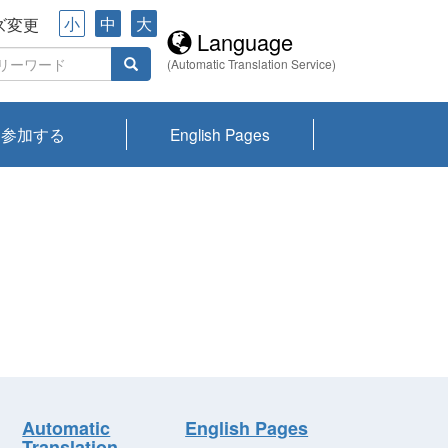
小
中
大
ズ変更
Language
(Automatic Translation Service)
参加する
English Pages
川プランクトン
県琵琶湖環境科
ーニュース び
報告書
会記録集・パン
ント情報
県生きものデー
なの外来生物調
なの調査
on
y
zation and
ties Overview
びわ湖みらい第42号_
びわ湖みらい第42号_
びわ湖みらい第43号_
びわ湖みらい第43号_
びわ湖セミナー
琵琶湖統合研究 研究
洞庭湖・びわ湖流域
センターの活動
県民データ
専門家データ
琵琶湖 生物分布マッ
Overview
Research List
List of Publications
Overview of Lake
Environmental
Access and Contact
果2026
究センターパン
みらい
ット
ンク
研究最前線
視点論点
研究最前線
視点論点
成果報告会
共同環境セミナー
プ
Biwa
information room
ット
Automatic
English Pages
Translation