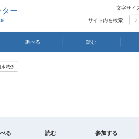
文字サイ
ンター
te
サイト内を検索
調べる
読む
琵琶湖の水質
琵琶湖・内湖の生態
大気汚染常時監視測
光化学スモッグ情報
有害大気情報
酸性雨情報
大気データベース
環境調査情報データ
プランクトン調査
アオコ調査
赤潮調査
琵琶湖流域オープン
大気汚染常時監視測
経月地点別検索
項目水深別調査
長期検索
プランクトン調査結
琵琶湖のプランクト
瀬田川プランクトン
琵琶湖流域オープン
琵琶湖流域オープン
琵琶湖流域オープン
琵琶湖流域オープン
琵琶湖流域オープン
琵琶湖流域オープン
文献検索
刊行物一覧
プランクトン図鑑
生物多様性画像デー
Water quality research
Remotely Operated
瀬田
滋賀
センタ
研究
研究
イベ
滋賀
みん
みん
Missi
Histor
Organi
Facili
系
定
ベース
データ
定結果等報告書
果検索
ン情報
調査結果
データ2020年度
データ2021年度
データ2022年度
データ2023年度
データ2024年度
データ2025年度
タベース
vessel Biwakaze
Vehicle (ROV)
調査結
学研
わ湖
フレ
タバ
査
Work
用水域係
フレ
べる
読む
参加する