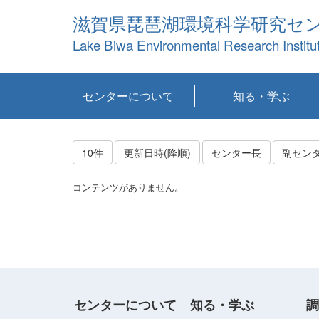
滋賀県琵琶湖環境科学研究セ
Lake Biwa Environmental Research Institu
センターについて
知る・学ぶ
センターの概要
目標および計画
共同研究など
環境情報室
不正行為防止への取
アクセス・お問い合
お知らせ
新着コンテンツ
センターの使命
沿革
組織と業務
研究担当職員紹介
設備紹介
研究一覧
公表論文等
琵琶湖の概要
滋賀の大気
研究・技術分科会
やってみよう！実
琵琶湖の全層循環そ
YouTubeコンテンツ
り組み
わせ
験！
の影響
10件
更新日時(降順)
センター長
副セン
コンテンツがありません。
センターについて
知る・学ぶ
調