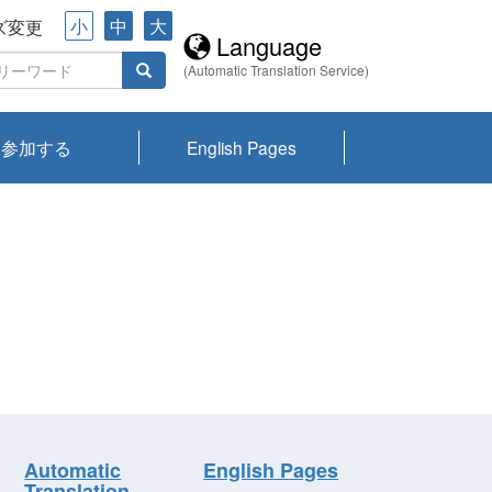
小
中
大
ズ変更
Language
(Automatic Translation Service)
参加する
English Pages
川プランクトン
県琵琶湖環境科
ーニュース び
報告書
会記録集・パン
ント情報
県生きものデー
なの外来生物調
なの調査
on
y
zation and
ties Overview
びわ湖みらい第42号_
びわ湖みらい第42号_
びわ湖みらい第43号_
びわ湖みらい第43号_
びわ湖セミナー
琵琶湖統合研究 研究
洞庭湖・びわ湖流域
センターの活動
県民データ
専門家データ
琵琶湖 生物分布マッ
Overview
Research List
List of Publications
Overview of Lake
Environmental
Access and Contact
果2026
究センターパン
みらい
ット
ンク
研究最前線
視点論点
研究最前線
視点論点
成果報告会
共同環境セミナー
プ
Biwa
information room
ット
Automatic
English Pages
Translation