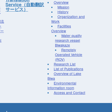
Overview
Service（自動翻訳
ー
Mission
サービス）
究
History
Organization and
湖流
Work
ー
Facilities
デー
Overview
Water quality
布
research vessel
Biwakaze
Remotely
Operated Vehicle
(ROV)
Research List
List of Publications
Overview of Lake
Biwa
Environmental
information room
Access and Contact