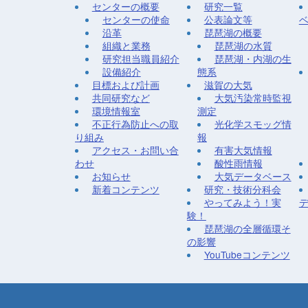
センターの概要
研究一覧
センターの使命
公表論文等
沿革
琵琶湖の概要
組織と業務
琵琶湖の水質
研究担当職員紹介
琵琶湖・内湖の生
設備紹介
態系
目標および計画
滋賀の大気
共同研究など
大気汚染常時監視
環境情報室
測定
不正行為防止への取
光化学スモッグ情
り組み
報
アクセス・お問い合
有害大気情報
わせ
酸性雨情報
お知らせ
大気データベース
新着コンテンツ
研究・技術分科会
やってみよう！実
験！
琵琶湖の全層循環そ
の影響
YouTubeコンテンツ