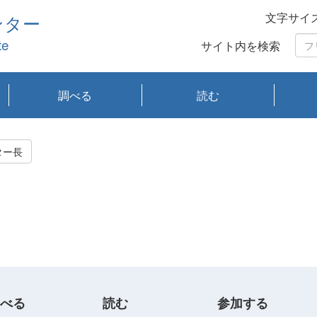
文字サイ
ンター
te
サイト内を検索
調べる
読む
琵琶湖の水質
琵琶湖・内湖の生態
大気汚染常時監視測
光化学スモッグ情報
有害大気情報
酸性雨情報
大気データベース
環境調査情報データ
プランクトン調査
アオコ調査
赤潮調査
琵琶湖流域オープン
大気汚染常時監視測
経月地点別検索
項目水深別調査
長期検索
プランクトン調査結
琵琶湖のプランクト
瀬田川プランクトン
琵琶湖流域オープン
琵琶湖流域オープン
琵琶湖流域オープン
琵琶湖流域オープン
琵琶湖流域オープン
琵琶湖流域オープン
文献検索
刊行物一覧
プランクトン図鑑
生物多様性画像デー
Water quality research
Remotely Operated
瀬田
滋賀
センタ
研究
研究
イベ
滋賀
みん
みん
Missi
Histor
Organi
Facili
系
定
ベース
データ
定結果等報告書
果検索
ン情報
調査結果
データ2020年度
データ2021年度
データ2022年度
データ2023年度
データ2024年度
データ2025年度
タベース
vessel Biwakaze
Vehicle (ROV)
調査結
学研
わ湖
フレ
タバ
査
Work
ター長
フレ
べる
読む
参加する