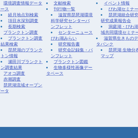
環境調査情報データ
文献検索
イベント情報
ベース
刊行物一覧
びわ湖セミナ
経月地点別検索
滋賀県琵琶湖環境
琵琶湖統合研
項目水深別調査
科学研究センターパ
研究成果報告会
長期検索
ンフレット
洞庭湖・びわ
プランクトン調査
センターニュース
域共同環境セミナ
プランクトン調査
びわ湖みらい
滋賀県生きもの
結果検索
研究報告書
タバンク
琵琶湖のプランク
研究会記録集・パ
琵琶湖 生物分
トン情報
ンフレット
マップ
瀬田川プランクト
プランクトン図鑑
ン調査結果
生物多様性画像デー
アオコ調査
タベース
赤潮調査
琵琶湖流域オープン
データ