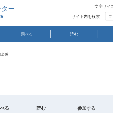
文字サイ
ンター
te
サイト内を検索
調べる
読む
琵琶湖の水質
琵琶湖・内湖の生態
大気汚染常時監視測
光化学スモッグ情報
有害大気情報
酸性雨情報
大気データベース
環境調査情報データ
プランクトン調査
アオコ調査
赤潮調査
琵琶湖流域オープン
大気汚染常時監視測
経月地点別検索
項目水深別調査
長期検索
プランクトン調査結
琵琶湖のプランクト
瀬田川プランクトン
琵琶湖流域オープン
琵琶湖流域オープン
琵琶湖流域オープン
琵琶湖流域オープン
琵琶湖流域オープン
琵琶湖流域オープン
文献検索
刊行物一覧
プランクトン図鑑
生物多様性画像デー
Water quality research
Remotely Operated
瀬田
滋賀
センタ
研究
研究
イベ
滋賀
みん
みん
Missi
Histor
Organi
Facili
系
定
ベース
データ
定結果等報告書
果検索
ン情報
調査結果
データ2020年度
データ2021年度
データ2022年度
データ2023年度
データ2024年度
データ2025年度
タベース
vessel Biwakaze
Vehicle (ROV)
調査結
学研
わ湖
フレ
タバ
査
Work
保全係
フレ
べる
読む
参加する