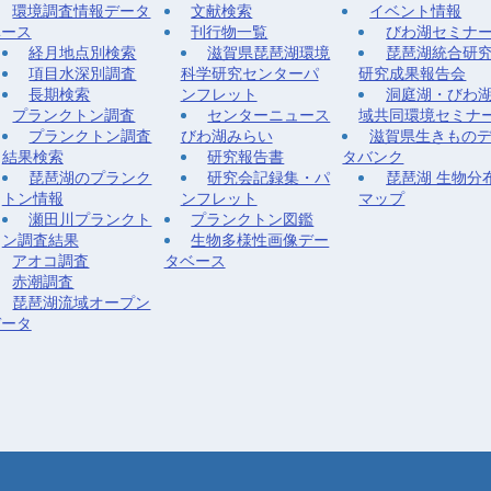
環境調査情報データ
文献検索
イベント情報
ベース
刊行物一覧
びわ湖セミナ
経月地点別検索
滋賀県琵琶湖環境
琵琶湖統合研
項目水深別調査
科学研究センターパ
研究成果報告会
長期検索
ンフレット
洞庭湖・びわ
プランクトン調査
センターニュース
域共同環境セミナ
プランクトン調査
びわ湖みらい
滋賀県生きもの
結果検索
研究報告書
タバンク
琵琶湖のプランク
研究会記録集・パ
琵琶湖 生物分
トン情報
ンフレット
マップ
瀬田川プランクト
プランクトン図鑑
ン調査結果
生物多様性画像デー
アオコ調査
タベース
赤潮調査
琵琶湖流域オープン
データ