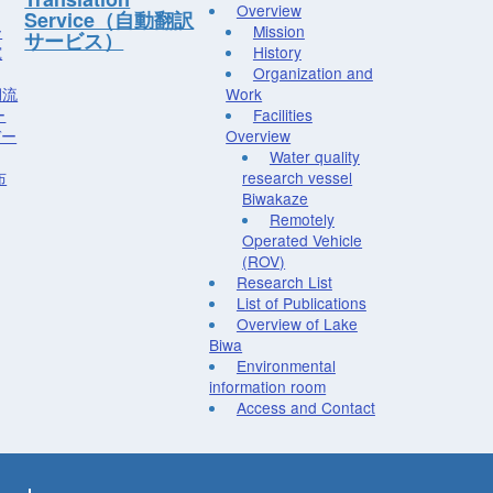
Overview
Service（自動翻訳
ー
Mission
サービス）
究
History
Organization and
湖流
Work
ー
Facilities
デー
Overview
Water quality
布
research vessel
Biwakaze
Remotely
Operated Vehicle
(ROV)
Research List
List of Publications
Overview of Lake
Biwa
Environmental
information room
Access and Contact