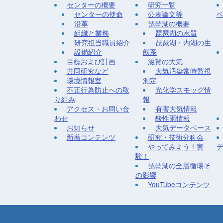
センターの概要
研究一覧
センターの使命
公表論文等
沿革
琵琶湖の概要
組織と業務
琵琶湖の水質
研究担当職員紹介
琵琶湖・内湖の生
設備紹介
態系
目標および計画
滋賀の大気
共同研究など
大気汚染常時監視
環境情報室
測定
不正行為防止への取
光化学スモッグ情
り組み
報
アクセス・お問い合
有害大気情報
わせ
酸性雨情報
お知らせ
大気データベース
新着コンテンツ
研究・技術分科会
やってみよう！実
験！
琵琶湖の全層循環そ
の影響
YouTubeコンテンツ