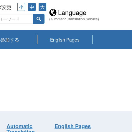
小
中
大
ズ変更
Language
(Automatic Translation Service)
参加する
English Pages
川プランクトン
県琵琶湖環境科
ーニュース び
報告書
会記録集・パン
ント情報
県生きものデー
なの外来生物調
なの調査
on
y
zation and
ties Overview
びわ湖みらい第42号_
びわ湖みらい第42号_
びわ湖みらい第43号_
びわ湖みらい第43号_
びわ湖セミナー
琵琶湖統合研究 研究
洞庭湖・びわ湖流域
センターの活動
県民データ
専門家データ
琵琶湖 生物分布マッ
Overview
Research List
List of Publications
Overview of Lake
Environmental
Access and Contact
果2026
究センターパン
みらい
ット
ンク
研究最前線
視点論点
研究最前線
視点論点
成果報告会
共同環境セミナー
プ
Biwa
information room
ット
Automatic
English Pages
Translation