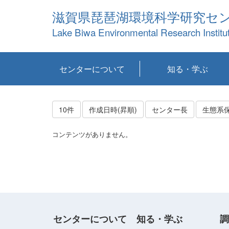
滋賀県琵琶湖環境科学研究セ
Lake Biwa Environmental Research Institu
センターについて
知る・学ぶ
センターの概要
目標および計画
共同研究など
環境情報室
不正行為防止への取
アクセス・お問い合
お知らせ
新着コンテンツ
センターの使命
沿革
組織と業務
研究担当職員紹介
設備紹介
研究一覧
公表論文等
琵琶湖の概要
滋賀の大気
研究・技術分科会
やってみよう！実
琵琶湖の全層循環そ
YouTubeコンテンツ
り組み
わせ
験！
の影響
10件
作成日時(昇順)
センター長
生態系
コンテンツがありません。
センターについて
知る・学ぶ
調