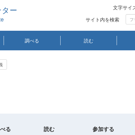
文字サイ
ンター
te
サイト内を検索
調べる
読む
琵琶湖の水質
琵琶湖・内湖の生態
大気汚染常時監視測
光化学スモッグ情報
有害大気情報
酸性雨情報
大気データベース
環境調査情報データ
プランクトン調査
アオコ調査
赤潮調査
琵琶湖流域オープン
大気汚染常時監視測
経月地点別検索
項目水深別調査
長期検索
プランクトン調査結
琵琶湖のプランクト
瀬田川プランクトン
琵琶湖流域オープン
琵琶湖流域オープン
琵琶湖流域オープン
琵琶湖流域オープン
琵琶湖流域オープン
琵琶湖流域オープン
文献検索
刊行物一覧
プランクトン図鑑
生物多様性画像デー
Water quality research
Remotely Operated
瀬田
滋賀
センタ
研究
研究
イベ
滋賀
みん
みん
Missi
Histor
Organi
Facili
系
定
ベース
データ
定結果等報告書
果検索
ン情報
調査結果
データ2020年度
データ2021年度
データ2022年度
データ2023年度
データ2024年度
データ2025年度
タベース
vessel Biwakaze
Vehicle (ROV)
調査結
学研
わ湖
フレ
タバ
査
Work
長
フレ
べる
読む
参加する