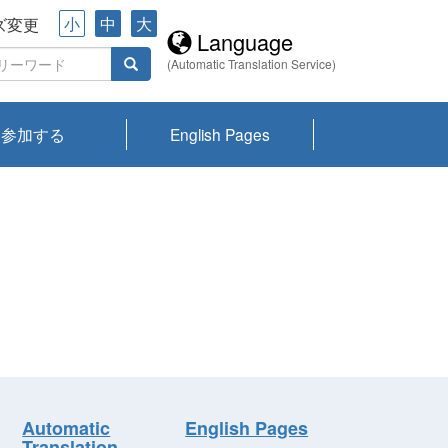
小
中
大
ズ変更
Language
(Automatic Translation Service)
参加する
English Pages
川プランクトン
県琵琶湖環境科
ーニュース び
報告書
会記録集・パン
ント情報
県生きものデー
なの外来生物調
なの調査
on
y
zation and
ties Overview
びわ湖みらい第42号_
びわ湖みらい第42号_
びわ湖みらい第43号_
びわ湖みらい第43号_
びわ湖セミナー
琵琶湖統合研究 研究
洞庭湖・びわ湖流域
センターの活動
県民データ
専門家データ
琵琶湖 生物分布マッ
Overview
Research List
List of Publications
Overview of Lake
Environmental
Access and Contact
果2026
究センターパン
みらい
ット
ンク
研究最前線
視点論点
研究最前線
視点論点
成果報告会
共同環境セミナー
プ
Biwa
information room
ット
Automatic
English Pages
Translation