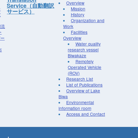
Overview
Service（自動翻訳
ー
Mission
サービス）
究
History
Organization and
湖流
Work
ー
Facilities
デー
Overview
Water quality
布
research vessel
Biwakaze
Remotely
Operated Vehicle
(ROV)
Research List
List of Publications
Overview of Lake
Biwa
Environmental
information room
Access and Contact