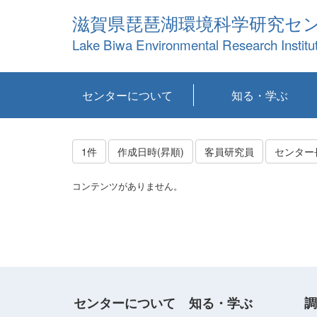
滋賀県琵琶湖環境科学研究セ
Lake Biwa Environmental Research Institu
センターについて
知る・学ぶ
センターの概要
目標および計画
共同研究など
環境情報室
不正行為防止への取
アクセス・お問い合
お知らせ
新着コンテンツ
センターの使命
沿革
組織と業務
研究担当職員紹介
設備紹介
研究一覧
公表論文等
琵琶湖の概要
滋賀の大気
研究・技術分科会
やってみよう！実
琵琶湖の全層循環そ
YouTubeコンテンツ
り組み
わせ
験！
の影響
1件
作成日時(昇順)
客員研究員
センター
コンテンツがありません。
センターについて
知る・学ぶ
調