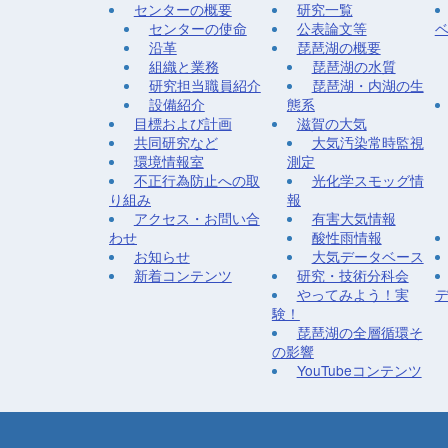
センターの概要
研究一覧
センターの使命
公表論文等
沿革
琵琶湖の概要
組織と業務
琵琶湖の水質
研究担当職員紹介
琵琶湖・内湖の生
設備紹介
態系
目標および計画
滋賀の大気
共同研究など
大気汚染常時監視
環境情報室
測定
不正行為防止への取
光化学スモッグ情
り組み
報
アクセス・お問い合
有害大気情報
わせ
酸性雨情報
お知らせ
大気データベース
新着コンテンツ
研究・技術分科会
やってみよう！実
験！
琵琶湖の全層循環そ
の影響
YouTubeコンテンツ