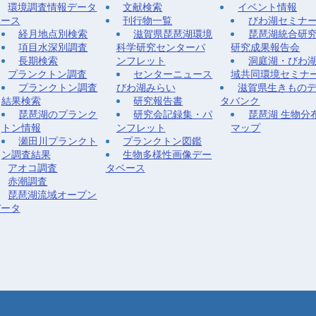
環境調査情報データ
文献検索
イベント情報
ベース
刊行物一覧
びわ湖セミナ
経月地点別検索
滋賀県琵琶湖環境
琵琶湖統合研
項目水深別調査
科学研究センターパ
研究成果報告会
長期検索
ンフレット
洞庭湖・びわ
プランクトン調査
センターニュース
域共同環境セミナ
プランクトン調査
びわ湖みらい
滋賀県生きもの
結果検索
研究報告書
タバンク
琵琶湖のプランク
研究会記録集・パ
琵琶湖 生物分
トン情報
ンフレット
マップ
瀬田川プランクト
プランクトン図鑑
ン調査結果
生物多様性画像デー
アオコ調査
タベース
赤潮調査
琵琶湖流域オープン
データ