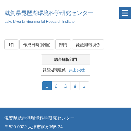
滋賀県琵琶湖環境科学研究センター
Lake Biwa Environmental Research Institute
1件
作成日時(降順)
部門
琵琶湖環境係
総合解析部門
琵琶湖環境係
井上 栄壮
1
2
3
4
»
滋賀県琵琶湖環境科学研究センター
〒520-0022 大津市柳が崎5-34