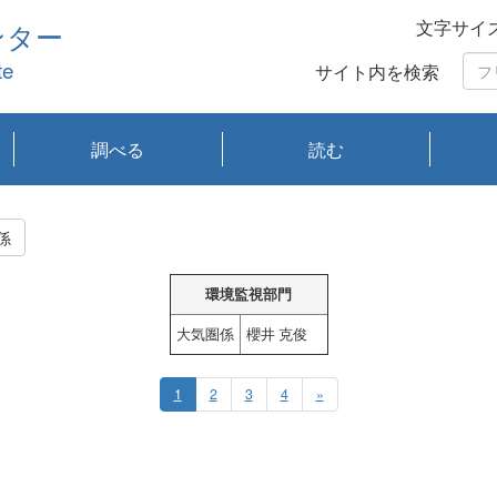
文字サイ
ンター
te
サイト内を検索
調べる
読む
琵琶湖の水質
琵琶湖・内湖の生態
大気汚染常時監視測
光化学スモッグ情報
有害大気情報
酸性雨情報
大気データベース
環境調査情報データ
プランクトン調査
アオコ調査
赤潮調査
琵琶湖流域オープン
大気汚染常時監視測
経月地点別検索
項目水深別調査
長期検索
プランクトン調査結
琵琶湖のプランクト
瀬田川プランクトン
琵琶湖流域オープン
琵琶湖流域オープン
琵琶湖流域オープン
琵琶湖流域オープン
琵琶湖流域オープン
琵琶湖流域オープン
文献検索
刊行物一覧
プランクトン図鑑
生物多様性画像デー
Water quality research
Remotely Operated
瀬田
滋賀
センタ
研究
研究
イベ
滋賀
みん
みん
Missi
Histor
Organi
Facili
系
定
ベース
データ
定結果等報告書
果検索
ン情報
調査結果
データ2020年度
データ2021年度
データ2022年度
データ2023年度
データ2024年度
データ2025年度
タベース
vessel Biwakaze
Vehicle (ROV)
調査結
学研
わ湖
フレ
タバ
査
Work
係
フレ
環境監視部門
大気圏係
櫻井 克俊
1
2
3
4
»