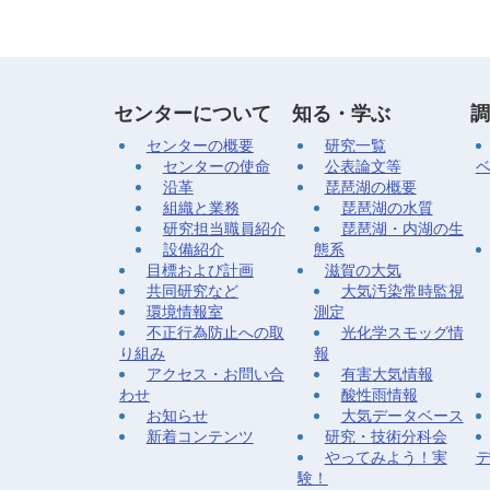
センターについて
知る・学ぶ
調
センターの概要
研究一覧
センターの使命
公表論文等
沿革
琵琶湖の概要
組織と業務
琵琶湖の水質
研究担当職員紹介
琵琶湖・内湖の生
設備紹介
態系
目標および計画
滋賀の大気
共同研究など
大気汚染常時監視
環境情報室
測定
不正行為防止への取
光化学スモッグ情
り組み
報
アクセス・お問い合
有害大気情報
わせ
酸性雨情報
お知らせ
大気データベース
新着コンテンツ
研究・技術分科会
やってみよう！実
験！