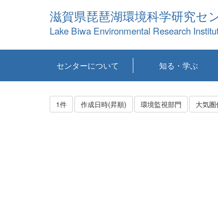
滋賀県琵琶湖環境科学研究セ
Lake Biwa Environmental Research Institu
センターについて
知る・学ぶ
センターの概要
目標および計画
共同研究など
環境情報室
不正行為防止への取
アクセス・お問い合
お知らせ
新着コンテンツ
センターの使命
沿革
組織と業務
研究担当職員紹介
設備紹介
研究一覧
公表論文等
琵琶湖の概要
滋賀の大気
研究・技術分科会
やってみよう！実
琵琶湖の全層循環そ
YouTubeコンテンツ
り組み
わせ
験！
の影響
1件
作成日時(昇順)
環境監視部門
大気圏