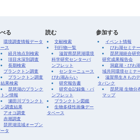
べる
読む
参加する
環境調査情報データ
文献検索
イベント情報
ベース
刊行物一覧
びわ湖セミナ
経月地点別検索
滋賀県琵琶湖環境
琵琶湖統合研
項目水深別調査
科学研究センターパ
研究成果報告会
長期検索
ンフレット
洞庭湖・びわ
プランクトン調査
センターニュース
域共同環境セミナ
プランクトン調査
びわ湖みらい
滋賀県生きもの
結果検索
研究報告書
タバンク
琵琶湖のプランク
研究会記録集・パ
琵琶湖 生物分
トン情報
ンフレット
マップ
瀬田川プランクト
プランクトン図鑑
ン調査結果
生物多様性画像デー
アオコ調査
タベース
赤潮調査
琵琶湖流域オープン
データ