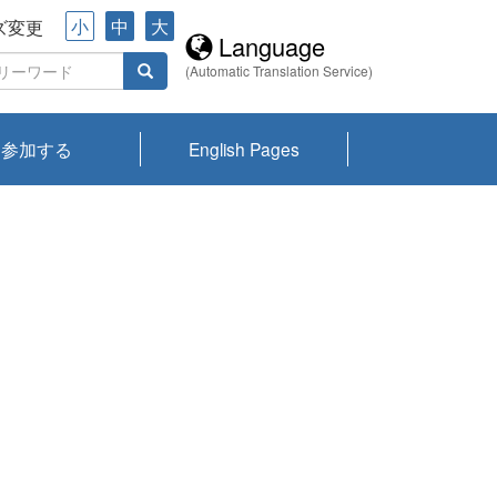
小
中
大
ズ変更
Language
(Automatic Translation Service)
参加する
English Pages
川プランクトン
県琵琶湖環境科
ーニュース び
報告書
会記録集・パン
ント情報
県生きものデー
なの外来生物調
なの調査
on
y
zation and
ties Overview
びわ湖みらい第42号_
びわ湖みらい第42号_
びわ湖みらい第43号_
びわ湖みらい第43号_
びわ湖セミナー
琵琶湖統合研究 研究
洞庭湖・びわ湖流域
センターの活動
県民データ
専門家データ
琵琶湖 生物分布マッ
Overview
Research List
List of Publications
Overview of Lake
Environmental
Access and Contact
果2026
究センターパン
みらい
ット
ンク
研究最前線
視点論点
研究最前線
視点論点
成果報告会
共同環境セミナー
プ
Biwa
information room
ット