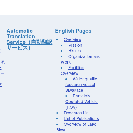
Automatic
English Pages
Translation
Overview
Service（自動翻訳
ー
Mission
サービス）
究
History
Organization and
湖流
Work
ー
Facilities
デー
Overview
Water quality
布
research vessel
Biwakaze
Remotely
Operated Vehicle
(ROV)
Research List
List of Publications
Overview of Lake
Biwa