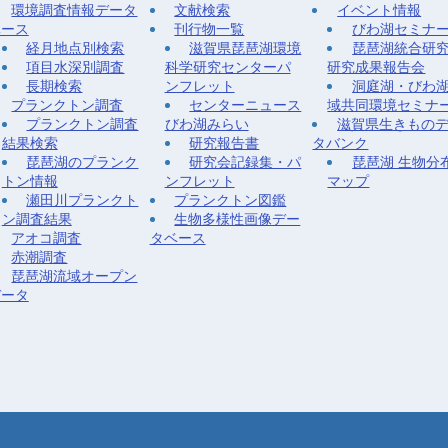
環境調査情報データ
文献検索
イベント情報
ベース
刊行物一覧
びわ湖セミナ
経月地点別検索
滋賀県琵琶湖環境
琵琶湖統合研
項目水深別調査
科学研究センターパ
研究成果報告会
長期検索
ンフレット
洞庭湖・びわ
プランクトン調査
センターニュース
域共同環境セミナ
プランクトン調査
びわ湖みらい
滋賀県生きもの
結果検索
研究報告書
タバンク
琵琶湖のプランク
研究会記録集・パ
琵琶湖 生物分
トン情報
ンフレット
マップ
瀬田川プランクト
プランクトン図鑑
ン調査結果
生物多様性画像デー
アオコ調査
タベース
赤潮調査
琵琶湖流域オープン
データ