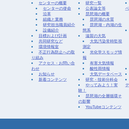
センターの概要
研究一覧
センターの使命
公表論文等
沿革
琵琶湖の概要
組織と業務
琵琶湖の水質
研究担当職員紹介
琵琶湖・内湖の生
設備紹介
態系
目標および計画
滋賀の大気
共同研究など
大気汚染常時監視
環境情報室
測定
不正行為防止への取
光化学スモッグ情
り組み
報
アクセス・お問い合
有害大気情報
わせ
酸性雨情報
お知らせ
大気データベース
新着コンテンツ
研究・技術分科会
やってみよう！実
験！
琵琶湖の全層循環そ
の影響
YouTubeコンテンツ