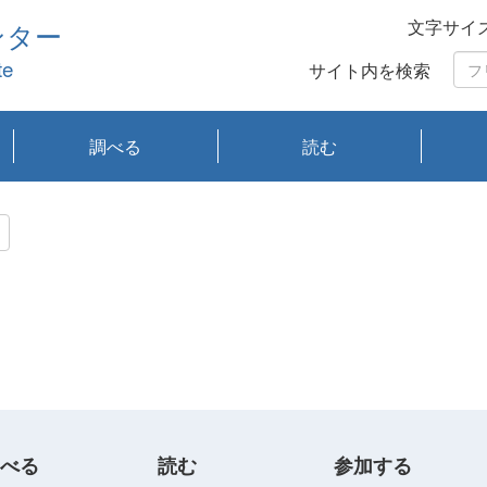
文字サイ
ンター
te
サイト内を検索
調べる
読む
琵琶湖の水質
琵琶湖・内湖の生態
大気汚染常時監視測
光化学スモッグ情報
有害大気情報
酸性雨情報
大気データベース
環境調査情報データ
プランクトン調査
アオコ調査
赤潮調査
琵琶湖流域オープン
大気汚染常時監視測
経月地点別検索
項目水深別調査
長期検索
プランクトン調査結
琵琶湖のプランクト
瀬田川プランクトン
琵琶湖流域オープン
琵琶湖流域オープン
琵琶湖流域オープン
琵琶湖流域オープン
琵琶湖流域オープン
琵琶湖流域オープン
文献検索
刊行物一覧
プランクトン図鑑
生物多様性画像デー
Water quality research
Remotely Operated
瀬田
滋賀
センタ
研究
研究
イベ
滋賀
みん
みん
Missi
Histor
Organi
Facili
系
定
ベース
データ
定結果等報告書
果検索
ン情報
調査結果
データ2020年度
データ2021年度
データ2022年度
データ2023年度
データ2024年度
データ2025年度
タベース
vessel Biwakaze
Vehicle (ROV)
調査結
学研
わ湖
フレ
タバ
査
Work
フレ
べる
読む
参加する