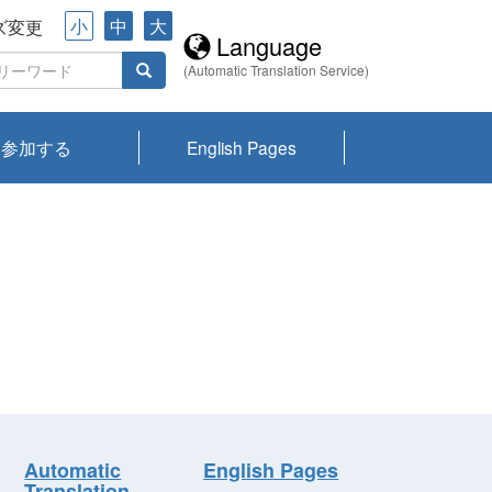
小
中
大
ズ変更
Language
(Automatic Translation Service)
参加する
English Pages
川プランクトン
県琵琶湖環境科
ーニュース び
報告書
会記録集・パン
ント情報
県生きものデー
なの外来生物調
なの調査
on
y
zation and
ties Overview
びわ湖みらい第42号_
びわ湖みらい第42号_
びわ湖みらい第43号_
びわ湖みらい第43号_
びわ湖セミナー
琵琶湖統合研究 研究
洞庭湖・びわ湖流域
センターの活動
県民データ
専門家データ
琵琶湖 生物分布マッ
Overview
Research List
List of Publications
Overview of Lake
Environmental
Access and Contact
果2026
究センターパン
みらい
ット
ンク
研究最前線
視点論点
研究最前線
視点論点
成果報告会
共同環境セミナー
プ
Biwa
information room
ット
Automatic
English Pages
Translation