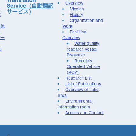
Overview
Service（自動翻訳
ー
Mission
サービス）
究
History
Organization and
湖流
Work
ー
Facilities
デー
Overview
Water quality
布
research vessel
Biwakaze
Remotely
Operated Vehicle
(ROV)
Research List
List of Publications
Overview of Lake
Biwa
Environmental
information room
Access and Contact