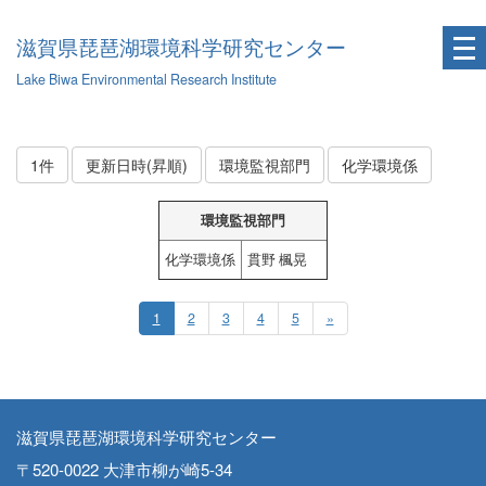
滋賀県琵琶湖環境科学研究センター
Lake Biwa Environmental Research Institute
1件
更新日時(昇順)
環境監視部門
化学環境係
環境監視部門
化学環境係
貫野 楓晃
1
2
3
4
5
»
滋賀県琵琶湖環境科学研究センター
〒520-0022 大津市柳が崎5-34