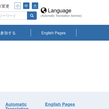
小
中
大
ズ変更
Language
(Automatic Translation Service)
参加する
English Pages
川プランクトン
県琵琶湖環境科
ーニュース び
報告書
会記録集・パン
ント情報
県生きものデー
なの外来生物調
なの調査
on
y
zation and
ties Overview
びわ湖みらい第42号_
びわ湖みらい第42号_
びわ湖みらい第43号_
びわ湖みらい第43号_
びわ湖セミナー
琵琶湖統合研究 研究
洞庭湖・びわ湖流域
センターの活動
県民データ
専門家データ
琵琶湖 生物分布マッ
Overview
Research List
List of Publications
Overview of Lake
Environmental
Access and Contact
果2026
究センターパン
みらい
ット
ンク
研究最前線
視点論点
研究最前線
視点論点
成果報告会
共同環境セミナー
プ
Biwa
information room
ット
Automatic
English Pages
Translation