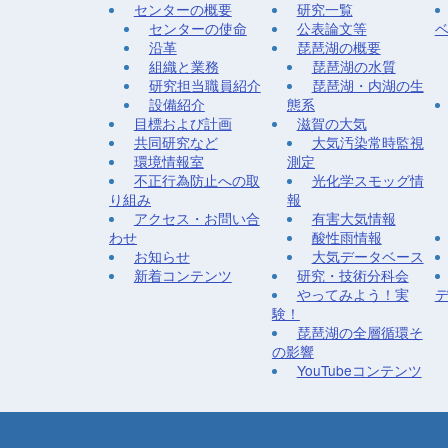
センターの概要
研究一覧
センターの使命
公表論文等
沿革
琵琶湖の概要
組織と業務
琵琶湖の水質
研究担当職員紹介
琵琶湖・内湖の生
設備紹介
態系
目標および計画
滋賀の大気
共同研究など
大気汚染常時監視
環境情報室
測定
不正行為防止への取
光化学スモッグ情
り組み
報
アクセス・お問い合
有害大気情報
わせ
酸性雨情報
お知らせ
大気データベース
新着コンテンツ
研究・技術分科会
やってみよう！実
験！
琵琶湖の全層循環そ
の影響
YouTubeコンテンツ