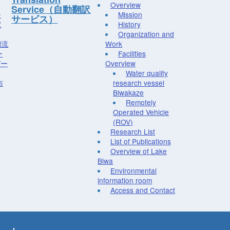
Overview
Service（自動翻訳
ー
Mission
サービス）
究
History
Organization and
湖流
Work
ー
Facilities
デー
Overview
Water quality
布
research vessel
Biwakaze
Remotely
Operated Vehicle
(ROV)
Research List
List of Publications
Overview of Lake
Biwa
Environmental
information room
Access and Contact