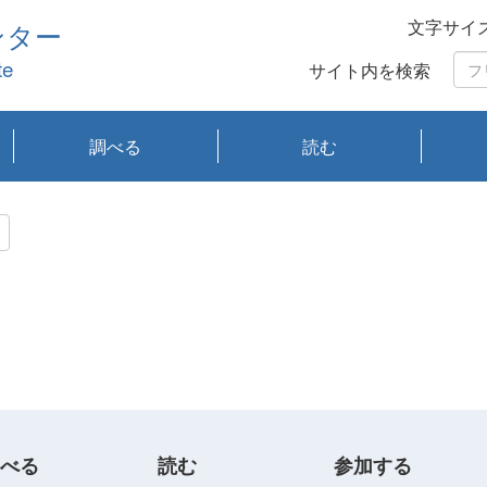
文字サイ
ンター
te
サイト内を検索
調べる
読む
琵琶湖の水質
琵琶湖・内湖の生態
大気汚染常時監視測
光化学スモッグ情報
有害大気情報
酸性雨情報
大気データベース
環境調査情報データ
プランクトン調査
アオコ調査
赤潮調査
琵琶湖流域オープン
大気汚染常時監視測
経月地点別検索
項目水深別調査
長期検索
プランクトン調査結
琵琶湖のプランクト
瀬田川プランクトン
琵琶湖流域オープン
琵琶湖流域オープン
琵琶湖流域オープン
琵琶湖流域オープン
琵琶湖流域オープン
琵琶湖流域オープン
文献検索
刊行物一覧
プランクトン図鑑
生物多様性画像デー
Water quality research
Remotely Operated
瀬田
滋賀
センタ
研究
研究
イベ
滋賀
みん
みん
Missi
Histor
Organi
Facili
系
定
ベース
データ
定結果等報告書
果検索
ン情報
調査結果
データ2020年度
データ2021年度
データ2022年度
データ2023年度
データ2024年度
データ2025年度
タベース
vessel Biwakaze
Vehicle (ROV)
調査結
学研
わ湖
フレ
タバ
査
Work
フレ
べる
読む
参加する