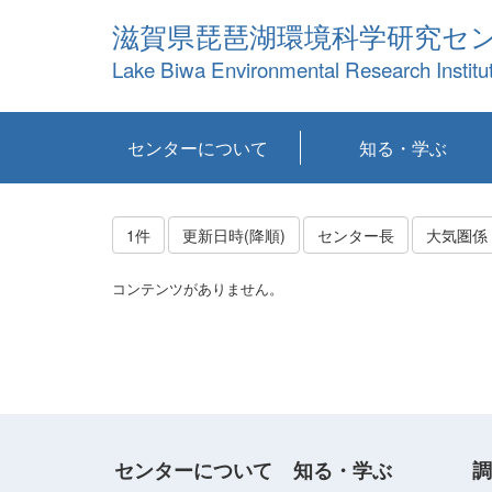
滋賀県琵琶湖環境科学研究セ
Lake Biwa Environmental Research Institu
センターについて
知る・学ぶ
センターの概要
目標および計画
共同研究など
環境情報室
不正行為防止への取
アクセス・お問い合
お知らせ
新着コンテンツ
センターの使命
沿革
組織と業務
研究担当職員紹介
設備紹介
研究一覧
公表論文等
琵琶湖の概要
滋賀の大気
研究・技術分科会
やってみよう！実
琵琶湖の全層循環そ
YouTubeコンテンツ
り組み
わせ
験！
の影響
1件
更新日時(降順)
センター長
大気圏係
コンテンツがありません。
センターについて
知る・学ぶ
調