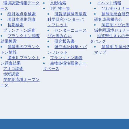
環境調査情報データ
文献検索
イベント情報
ベース
刊行物一覧
びわ湖セミナ
経月地点別検索
滋賀県琵琶湖環境
琵琶湖統合研
項目水深別調査
科学研究センターパ
研究成果報告会
長期検索
ンフレット
洞庭湖・びわ
プランクトン調査
センターニュース
域共同環境セミナ
プランクトン調査
びわ湖みらい
滋賀県生きもの
結果検索
研究報告書
タバンク
琵琶湖のプランク
研究会記録集・パ
琵琶湖 生物分
トン情報
ンフレット
マップ
瀬田川プランクト
プランクトン図鑑
ン調査結果
生物多様性画像デー
アオコ調査
タベース
赤潮調査
琵琶湖流域オープン
データ