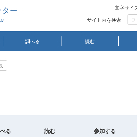
文字サイ
ンター
te
サイト内を検索
調べる
読む
琵琶湖の水質
琵琶湖・内湖の生態
大気汚染常時監視測
光化学スモッグ情報
有害大気情報
酸性雨情報
大気データベース
環境調査情報データ
プランクトン調査
アオコ調査
赤潮調査
琵琶湖流域オープン
大気汚染常時監視測
経月地点別検索
項目水深別調査
長期検索
プランクトン調査結
琵琶湖のプランクト
瀬田川プランクトン
琵琶湖流域オープン
琵琶湖流域オープン
琵琶湖流域オープン
琵琶湖流域オープン
琵琶湖流域オープン
琵琶湖流域オープン
文献検索
刊行物一覧
プランクトン図鑑
生物多様性画像デー
Water quality research
Remotely Operated
瀬田
滋賀
センタ
研究
研究
イベ
滋賀
みん
みん
Missi
Histor
Organi
Facili
系
定
ベース
データ
定結果等報告書
果検索
ン情報
調査結果
データ2020年度
データ2021年度
データ2022年度
データ2023年度
データ2024年度
データ2025年度
タベース
vessel Biwakaze
Vehicle (ROV)
調査結
学研
わ湖
フレ
タバ
査
Work
長
フレ
べる
読む
参加する