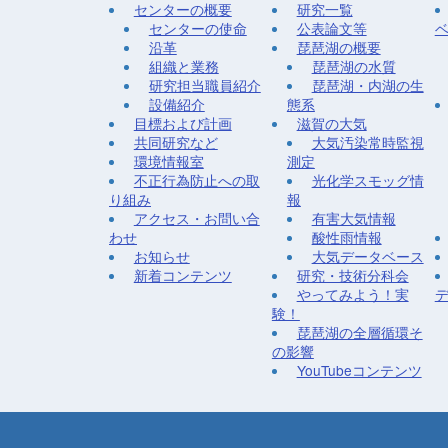
センターの概要
研究一覧
センターの使命
公表論文等
沿革
琵琶湖の概要
組織と業務
琵琶湖の水質
研究担当職員紹介
琵琶湖・内湖の生
設備紹介
態系
目標および計画
滋賀の大気
共同研究など
大気汚染常時監視
環境情報室
測定
不正行為防止への取
光化学スモッグ情
り組み
報
アクセス・お問い合
有害大気情報
わせ
酸性雨情報
お知らせ
大気データベース
新着コンテンツ
研究・技術分科会
やってみよう！実
験！
琵琶湖の全層循環そ
の影響
YouTubeコンテンツ