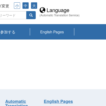
小
中
大
ズ変更
Language
(Automatic Translation Service)
参加する
English Pages
川プランクトン
県琵琶湖環境科
ーニュース び
報告書
会記録集・パン
ント情報
県生きものデー
なの外来生物調
なの調査
on
y
zation and
ties Overview
びわ湖みらい第42号_
びわ湖みらい第42号_
びわ湖みらい第43号_
びわ湖みらい第43号_
びわ湖セミナー
琵琶湖統合研究 研究
洞庭湖・びわ湖流域
センターの活動
県民データ
専門家データ
琵琶湖 生物分布マッ
Overview
Research List
List of Publications
Overview of Lake
Environmental
Access and Contact
果2026
究センターパン
みらい
ット
ンク
研究最前線
視点論点
研究最前線
視点論点
成果報告会
共同環境セミナー
プ
Biwa
information room
ット
Automatic
English Pages
Translation