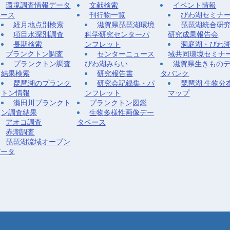
環境調査情報データ
文献検索
イベント情報
ベース
刊行物一覧
びわ湖セミナ
経月地点別検索
滋賀県琵琶湖環境
琵琶湖統合研
項目水深別調査
科学研究センターパ
研究成果報告会
長期検索
ンフレット
洞庭湖・びわ
プランクトン調査
センターニュース
域共同環境セミナ
プランクトン調査
びわ湖みらい
滋賀県生きもの
結果検索
研究報告書
タバンク
琵琶湖のプランク
研究会記録集・パ
琵琶湖 生物分
トン情報
ンフレット
マップ
瀬田川プランクト
プランクトン図鑑
ン調査結果
生物多様性画像デー
アオコ調査
タベース
赤潮調査
琵琶湖流域オープン
データ