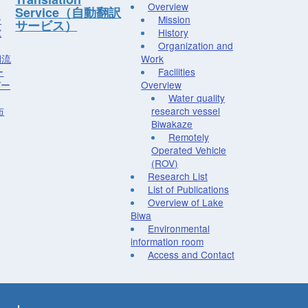
Overview
Service（自動翻訳
ー
Mission
サービス）
究
History
Organization and
湖流
Work
ー
Facilities
デー
Overview
Water quality
布
research vessel
Biwakaze
Remotely
Operated Vehicle
(ROV)
Research List
List of Publications
Overview of Lake
Biwa
Environmental
information room
Access and Contact