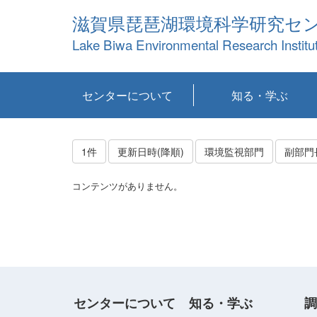
滋賀県琵琶湖環境科学研究セ
Lake Biwa Environmental Research Institu
センターについて
知る・学ぶ
センターの概要
目標および計画
共同研究など
環境情報室
不正行為防止への取
アクセス・お問い合
お知らせ
新着コンテンツ
センターの使命
沿革
組織と業務
研究担当職員紹介
設備紹介
研究一覧
公表論文等
琵琶湖の概要
滋賀の大気
研究・技術分科会
やってみよう！実
琵琶湖の全層循環そ
YouTubeコンテンツ
り組み
わせ
験！
の影響
1件
更新日時(降順)
環境監視部門
副部門
コンテンツがありません。
センターについて
知る・学ぶ
調