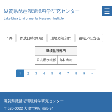
滋賀県琵琶湖環境科学研究センター
Lake Biwa Environmental Research Institute
1件
作成日時(降順)
環境監視部門
役職／担当係
環境監視部門
公共用水域係
山本 春樹
1
2
3
4
5
6
7
8
9
»
滋賀県琵琶湖環境科学研究センター
〒520-0022 大津市柳が崎5-34