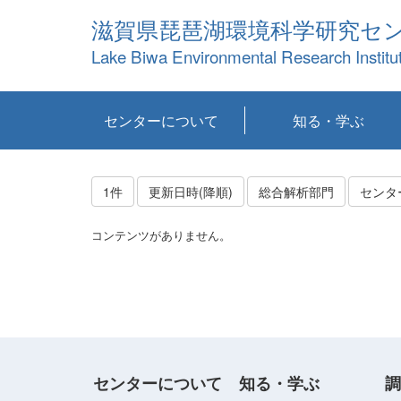
滋賀県琵琶湖環境科学研究セ
Lake Biwa Environmental Research Institu
センターについて
知る・学ぶ
センターの概要
目標および計画
共同研究など
環境情報室
不正行為防止への取
アクセス・お問い合
お知らせ
新着コンテンツ
センターの使命
沿革
組織と業務
研究担当職員紹介
設備紹介
研究一覧
公表論文等
琵琶湖の概要
滋賀の大気
研究・技術分科会
やってみよう！実
琵琶湖の全層循環そ
YouTubeコンテンツ
り組み
わせ
験！
の影響
1件
更新日時(降順)
総合解析部門
センタ
コンテンツがありません。
センターについて
知る・学ぶ
調