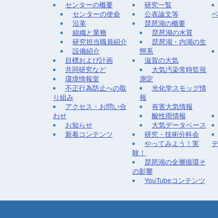
センターの概要
研究一覧
センターの使命
公表論文等
沿革
琵琶湖の概要
組織と業務
琵琶湖の水質
研究担当職員紹介
琵琶湖・内湖の生
設備紹介
態系
目標および計画
滋賀の大気
共同研究など
大気汚染常時監視
環境情報室
測定
不正行為防止への取
光化学スモッグ情
り組み
報
アクセス・お問い合
有害大気情報
わせ
酸性雨情報
お知らせ
大気データベース
新着コンテンツ
研究・技術分科会
やってみよう！実
験！
琵琶湖の全層循環そ
の影響
YouTubeコンテンツ