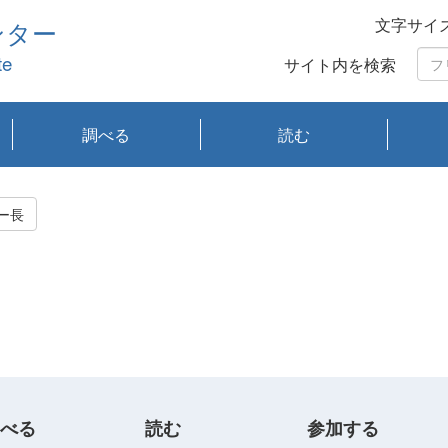
文字サイ
ンター
te
サイト内を検索
調べる
読む
琵琶湖の水質
琵琶湖・内湖の生態
大気汚染常時監視測
光化学スモッグ情報
有害大気情報
酸性雨情報
大気データベース
環境調査情報データ
プランクトン調査
アオコ調査
赤潮調査
琵琶湖流域オープン
大気汚染常時監視測
経月地点別検索
項目水深別調査
長期検索
プランクトン調査結
琵琶湖のプランクト
瀬田川プランクトン
琵琶湖流域オープン
琵琶湖流域オープン
琵琶湖流域オープン
琵琶湖流域オープン
琵琶湖流域オープン
琵琶湖流域オープン
文献検索
刊行物一覧
プランクトン図鑑
生物多様性画像デー
Water quality research
Remotely Operated
瀬田
滋賀
センタ
研究
研究
イベ
滋賀
みん
みん
Missi
Histor
Organi
Facili
系
定
ベース
データ
定結果等報告書
果検索
ン情報
調査結果
データ2020年度
データ2021年度
データ2022年度
データ2023年度
データ2024年度
データ2025年度
タベース
vessel Biwakaze
Vehicle (ROV)
調査結
学研
わ湖
フレ
タバ
査
Work
ー長
フレ
べる
読む
参加する