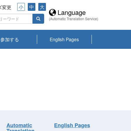
小
中
大
ズ変更
Language
(Automatic Translation Service)
参加する
English Pages
川プランクトン
県琵琶湖環境科
ーニュース び
報告書
会記録集・パン
ント情報
県生きものデー
なの外来生物調
なの調査
on
y
zation and
ties Overview
びわ湖みらい第42号_
びわ湖みらい第42号_
びわ湖みらい第43号_
びわ湖みらい第43号_
びわ湖セミナー
琵琶湖統合研究 研究
洞庭湖・びわ湖流域
センターの活動
県民データ
専門家データ
琵琶湖 生物分布マッ
Overview
Research List
List of Publications
Overview of Lake
Environmental
Access and Contact
果2026
究センターパン
みらい
ット
ンク
研究最前線
視点論点
研究最前線
視点論点
成果報告会
共同環境セミナー
プ
Biwa
information room
ット
Automatic
English Pages
Translation