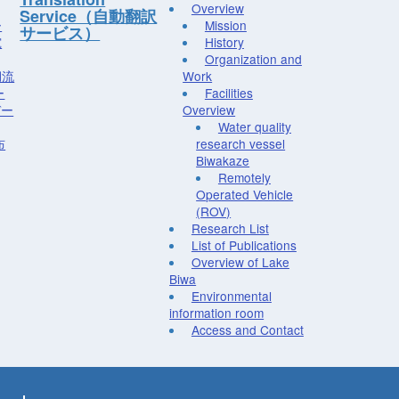
Overview
Service（自動翻訳
ー
Mission
サービス）
究
History
Organization and
湖流
Work
ー
Facilities
デー
Overview
Water quality
布
research vessel
Biwakaze
Remotely
Operated Vehicle
(ROV)
Research List
List of Publications
Overview of Lake
Biwa
Environmental
information room
Access and Contact