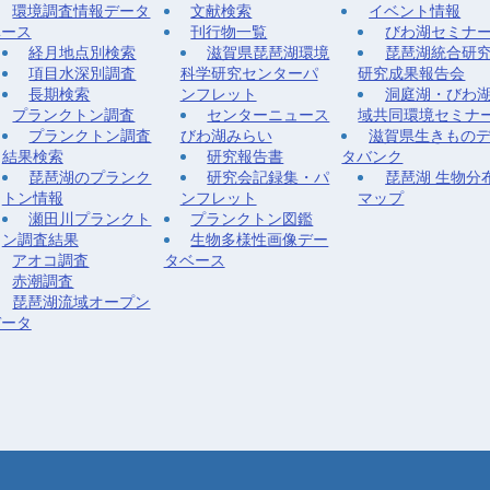
環境調査情報データ
文献検索
イベント情報
ベース
刊行物一覧
びわ湖セミナ
経月地点別検索
滋賀県琵琶湖環境
琵琶湖統合研
項目水深別調査
科学研究センターパ
研究成果報告会
長期検索
ンフレット
洞庭湖・びわ
プランクトン調査
センターニュース
域共同環境セミナ
プランクトン調査
びわ湖みらい
滋賀県生きもの
結果検索
研究報告書
タバンク
琵琶湖のプランク
研究会記録集・パ
琵琶湖 生物分
トン情報
ンフレット
マップ
瀬田川プランクト
プランクトン図鑑
ン調査結果
生物多様性画像デー
アオコ調査
タベース
赤潮調査
琵琶湖流域オープン
データ