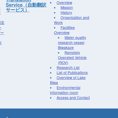
Overview
Service（自動翻訳
ー
Mission
サービス）
究
History
Organization and
湖流
Work
ー
Facilities
デー
Overview
Water quality
布
research vessel
Biwakaze
Remotely
Operated Vehicle
(ROV)
Research List
List of Publications
Overview of Lake
Biwa
Environmental
information room
Access and Contact