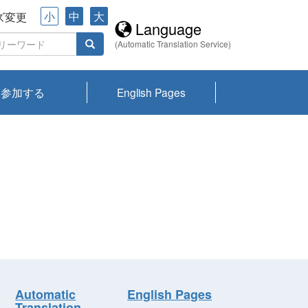
小
中
大
ズ変更
Language
(Automatic Translation Service)
参加する
English Pages
川プランクトン
県琵琶湖環境科
ーニュース び
報告書
会記録集・パン
ント情報
県生きものデー
なの外来生物調
なの調査
on
y
zation and
ties Overview
びわ湖みらい第42号_
びわ湖みらい第42号_
びわ湖みらい第43号_
びわ湖みらい第43号_
びわ湖セミナー
琵琶湖統合研究 研究
洞庭湖・びわ湖流域
センターの活動
県民データ
専門家データ
琵琶湖 生物分布マッ
Overview
Research List
List of Publications
Overview of Lake
Environmental
Access and Contact
果2026
究センターパン
みらい
ット
ンク
研究最前線
視点論点
研究最前線
視点論点
成果報告会
共同環境セミナー
プ
Biwa
information room
ット
Automatic
English Pages
Translation