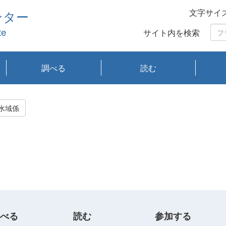
文字サイ
ンター
te
サイト内を検索
調べる
読む
琵琶湖の水質
琵琶湖・内湖の生態
大気汚染常時監視測
光化学スモッグ情報
有害大気情報
酸性雨情報
大気データベース
環境調査情報データ
プランクトン調査
アオコ調査
赤潮調査
琵琶湖流域オープン
大気汚染常時監視測
経月地点別検索
項目水深別調査
長期検索
プランクトン調査結
琵琶湖のプランクト
瀬田川プランクトン
琵琶湖流域オープン
琵琶湖流域オープン
琵琶湖流域オープン
琵琶湖流域オープン
琵琶湖流域オープン
琵琶湖流域オープン
文献検索
刊行物一覧
プランクトン図鑑
生物多様性画像デー
Water quality research
Remotely Operated
瀬田
滋賀
センタ
研究
研究
イベ
滋賀
みん
みん
Missi
Histor
Organi
Facili
系
定
ベース
データ
定結果等報告書
果検索
ン情報
調査結果
データ2020年度
データ2021年度
データ2022年度
データ2023年度
データ2024年度
データ2025年度
タベース
vessel Biwakaze
Vehicle (ROV)
調査結
学研
わ湖
フレ
タバ
査
Work
水域係
フレ
べる
読む
参加する