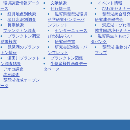
環境調査情報データ
文献検索
イベント情報
ベース
刊行物一覧
びわ湖セミナ
経月地点別検索
滋賀県琵琶湖環境
琵琶湖統合研
項目水深別調査
科学研究センターパ
研究成果報告会
長期検索
ンフレット
洞庭湖・びわ
プランクトン調査
センターニュース
域共同環境セミナ
プランクトン調査
びわ湖みらい
滋賀県生きもの
結果検索
研究報告書
タバンク
琵琶湖のプランク
研究会記録集・パ
琵琶湖 生物分
トン情報
ンフレット
マップ
瀬田川プランクト
プランクトン図鑑
ン調査結果
生物多様性画像デー
アオコ調査
タベース
赤潮調査
琵琶湖流域オープン
データ