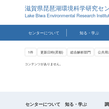
滋賀県琵琶湖環境科学研究セ
Lake Biwa Environmental Research Institu
センターについて
知る・学ぶ
センターの概要
目標および計画
共同研究など
環境情報室
不正行為防止への取
アクセス・お問い合
お知らせ
新着コンテンツ
センターの使命
沿革
組織と業務
研究担当職員紹介
設備紹介
研究一覧
公表論文等
琵琶湖の概要
滋賀の大気
研究・技術分科会
やってみよう！実
琵琶湖の全層循環そ
YouTubeコンテンツ
り組み
わせ
験！
の影響
1件
更新日時(昇順)
総合解析部門
公共用
コンテンツがありません。
センターについて
知る・学ぶ
調