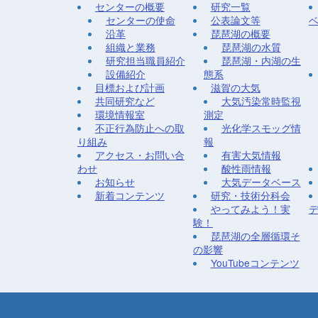
センターの概要
研究一覧
センターの使命
公表論文等
沿革
琵琶湖の概要
組織と業務
琵琶湖の水質
研究担当職員紹介
琵琶湖・内湖の生
設備紹介
態系
目標および計画
滋賀の大気
共同研究など
大気汚染常時監視
環境情報室
測定
不正行為防止への取
光化学スモッグ情
り組み
報
アクセス・お問い合
有害大気情報
わせ
酸性雨情報
お知らせ
大気データベース
新着コンテンツ
研究・技術分科会
やってみよう！実
験！
琵琶湖の全層循環そ
の影響
YouTubeコンテンツ