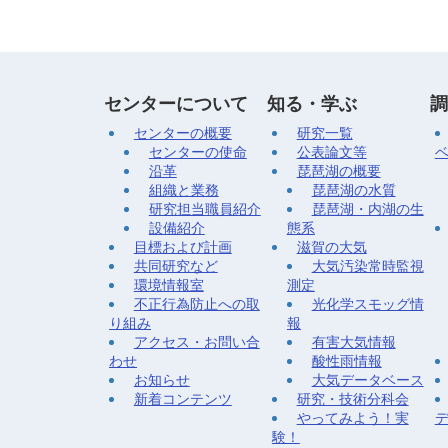
センターについて
知る・学ぶ
調
センターの概要
研究一覧
センターの使命
公表論文等
沿革
琵琶湖の概要
組織と業務
琵琶湖の水質
研究担当職員紹介
琵琶湖・内湖の生
設備紹介
態系
目標および計画
滋賀の大気
共同研究など
大気汚染常時監視
環境情報室
測定
不正行為防止への取
光化学スモッグ情
り組み
報
アクセス・お問い合
有害大気情報
わせ
酸性雨情報
お知らせ
大気データベース
新着コンテンツ
研究・技術分科会
やってみよう！実
験！