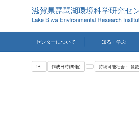
滋賀県琵琶湖環境科学研究セ
Lake Biwa Environmental Research Institu
センターについて
知る・学ぶ
センターの概要
目標および計画
共同研究など
環境情報室
不正行為防止への取
アクセス・お問い合
お知らせ
新着コンテンツ
センターの使命
沿革
組織と業務
研究担当職員紹介
設備紹介
研究一覧
公表論文等
琵琶湖の概要
滋賀の大気
研究・技術分科会
やってみよう！実
琵琶湖の全層循環そ
YouTubeコンテンツ
り組み
わせ
験！
の影響
1件
作成日時(降順)
持続可能