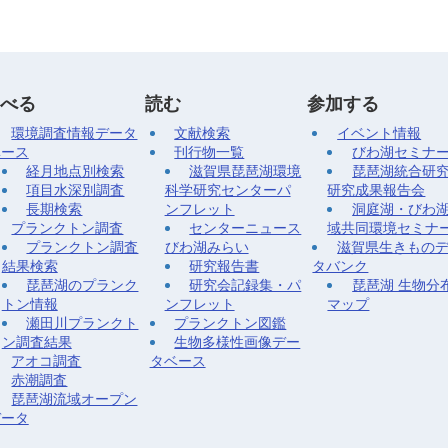
べる
読む
参加する
環境調査情報データ
文献検索
イベント情報
ベース
刊行物一覧
びわ湖セミナ
経月地点別検索
滋賀県琵琶湖環境
琵琶湖統合研
項目水深別調査
科学研究センターパ
研究成果報告会
長期検索
ンフレット
洞庭湖・びわ
プランクトン調査
センターニュース
域共同環境セミナ
プランクトン調査
びわ湖みらい
滋賀県生きもの
結果検索
研究報告書
タバンク
琵琶湖のプランク
研究会記録集・パ
琵琶湖 生物分
トン情報
ンフレット
マップ
瀬田川プランクト
プランクトン図鑑
ン調査結果
生物多様性画像デー
アオコ調査
タベース
赤潮調査
琵琶湖流域オープン
データ