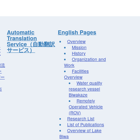
Automatic
English Pages
Translation
Overview
Service（自動翻訳
ー
Mission
サービス）
究
History
Organization and
湖流
Work
ー
Facilities
デー
Overview
Water quality
布
research vessel
Biwakaze
Remotely
Operated Vehicle
(ROV)
Research List
List of Publications
Overview of Lake
Biwa