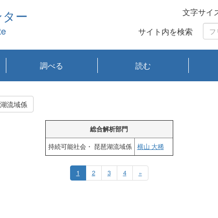
文字サイ
ンター
te
サイト内を検索
調べる
読む
琵琶湖の水質
琵琶湖・内湖の生態
大気汚染常時監視測
光化学スモッグ情報
有害大気情報
酸性雨情報
大気データベース
環境調査情報データ
プランクトン調査
アオコ調査
赤潮調査
琵琶湖流域オープン
大気汚染常時監視測
経月地点別検索
項目水深別調査
長期検索
プランクトン調査結
琵琶湖のプランクト
瀬田川プランクトン
琵琶湖流域オープン
琵琶湖流域オープン
琵琶湖流域オープン
琵琶湖流域オープン
琵琶湖流域オープン
琵琶湖流域オープン
文献検索
刊行物一覧
プランクトン図鑑
生物多様性画像デー
Water quality research
Remotely Operated
瀬田
滋賀
センタ
研究
研究
イベ
滋賀
みん
みん
Missi
Histor
Organi
Facili
系
定
ベース
データ
定結果等報告書
果検索
ン情報
調査結果
データ2020年度
データ2021年度
データ2022年度
データ2023年度
データ2024年度
データ2025年度
タベース
vessel Biwakaze
Vehicle (ROV)
調査結
学研
わ湖
フレ
タバ
査
Work
社会・ 琵琶湖流域係
フレ
総合解析部門
持続可能社会・ 琵琶湖流域係
横山 大稀
1
2
3
4
»