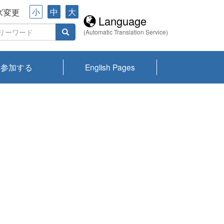
小
中
大
ズ変更
Language
(Automatic Translation Service)
参加する
English Pages
川プランクトン
県琵琶湖環境科
ーニュース び
報告書
会記録集・パン
ント情報
県生きものデー
なの外来生物調
なの調査
on
y
zation and
ties Overview
びわ湖みらい第42号_
びわ湖みらい第42号_
びわ湖みらい第43号_
びわ湖みらい第43号_
びわ湖セミナー
琵琶湖統合研究 研究
洞庭湖・びわ湖流域
センターの活動
県民データ
専門家データ
琵琶湖 生物分布マッ
Overview
Research List
List of Publications
Overview of Lake
Environmental
Access and Contact
果2026
究センターパン
みらい
ット
ンク
研究最前線
視点論点
研究最前線
視点論点
成果報告会
共同環境セミナー
プ
Biwa
information room
ット