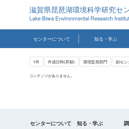
滋賀県琵琶湖環境科学研究セ
Lake Biwa Environmental Research Institu
センターについて
知る・学ぶ
センターの概要
目標および計画
共同研究など
環境情報室
不正行為防止への取
アクセス・お問い合
お知らせ
新着コンテンツ
センターの使命
沿革
組織と業務
研究担当職員紹介
設備紹介
研究一覧
公表論文等
琵琶湖の概要
滋賀の大気
研究・技術分科会
やってみよう！実
琵琶湖の全層循環そ
YouTubeコンテンツ
り組み
わせ
験！
の影響
1件
作成日時(昇順)
環境監視部門
副セン
コンテンツがありません。
センターについて
知る・学ぶ
調