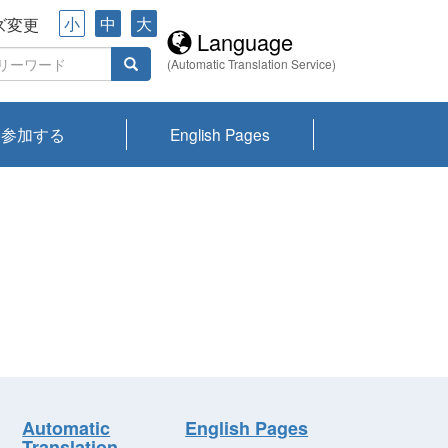
小
中
大
ズ変更
Language
(Automatic Translation Service)
参加する
English Pages
川プランクトン
県琵琶湖環境科
ーニュース び
報告書
会記録集・パン
ント情報
県生きものデー
なの外来生物調
なの調査
on
y
zation and
ties Overview
びわ湖みらい第42号_
びわ湖みらい第42号_
びわ湖みらい第43号_
びわ湖みらい第43号_
びわ湖セミナー
琵琶湖統合研究 研究
洞庭湖・びわ湖流域
センターの活動
県民データ
専門家データ
琵琶湖 生物分布マッ
Overview
Research List
List of Publications
Overview of Lake
Environmental
Access and Contact
果2026
究センターパン
みらい
ット
ンク
研究最前線
視点論点
研究最前線
視点論点
成果報告会
共同環境セミナー
プ
Biwa
information room
ット
Automatic
English Pages
Translation