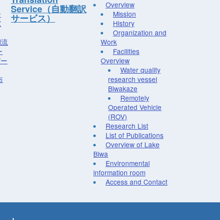
Overview
Service（自動翻訳
ー
Mission
サービス）
究
History
Organization and
湖流
Work
ー
Facilities
デー
Overview
Water quality
布
research vessel
Biwakaze
Remotely
Operated Vehicle
(ROV)
Research List
List of Publications
Overview of Lake
Biwa
Environmental
information room
Access and Contact