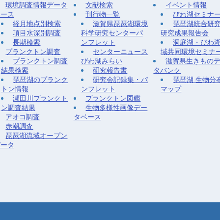
環境調査情報データ
文献検索
イベント情報
ベース
刊行物一覧
びわ湖セミナ
経月地点別検索
滋賀県琵琶湖環境
琵琶湖統合研
項目水深別調査
科学研究センターパ
研究成果報告会
長期検索
ンフレット
洞庭湖・びわ
プランクトン調査
センターニュース
域共同環境セミナ
プランクトン調査
びわ湖みらい
滋賀県生きもの
結果検索
研究報告書
タバンク
琵琶湖のプランク
研究会記録集・パ
琵琶湖 生物分
トン情報
ンフレット
マップ
瀬田川プランクト
プランクトン図鑑
ン調査結果
生物多様性画像デー
アオコ調査
タベース
赤潮調査
琵琶湖流域オープン
データ