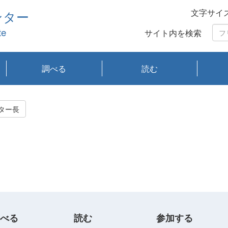
文字サイ
ンター
te
サイト内を検索
調べる
読む
琵琶湖の水質
琵琶湖・内湖の生態
大気汚染常時監視測
光化学スモッグ情報
有害大気情報
酸性雨情報
大気データベース
環境調査情報データ
プランクトン調査
アオコ調査
赤潮調査
琵琶湖流域オープン
大気汚染常時監視測
経月地点別検索
項目水深別調査
長期検索
プランクトン調査結
琵琶湖のプランクト
瀬田川プランクトン
琵琶湖流域オープン
琵琶湖流域オープン
琵琶湖流域オープン
琵琶湖流域オープン
琵琶湖流域オープン
琵琶湖流域オープン
文献検索
刊行物一覧
プランクトン図鑑
生物多様性画像デー
Water quality research
Remotely Operated
瀬田
滋賀
センタ
研究
研究
イベ
滋賀
みん
みん
Missi
Histor
Organi
Facili
系
定
ベース
データ
定結果等報告書
果検索
ン情報
調査結果
データ2020年度
データ2021年度
データ2022年度
データ2023年度
データ2024年度
データ2025年度
タベース
vessel Biwakaze
Vehicle (ROV)
調査結
学研
わ湖
フレ
タバ
査
Work
ター長
フレ
べる
読む
参加する