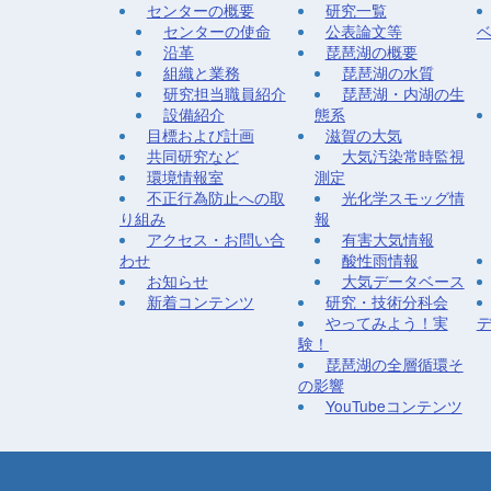
センターの概要
研究一覧
センターの使命
公表論文等
沿革
琵琶湖の概要
組織と業務
琵琶湖の水質
研究担当職員紹介
琵琶湖・内湖の生
設備紹介
態系
目標および計画
滋賀の大気
共同研究など
大気汚染常時監視
環境情報室
測定
不正行為防止への取
光化学スモッグ情
り組み
報
アクセス・お問い合
有害大気情報
わせ
酸性雨情報
お知らせ
大気データベース
新着コンテンツ
研究・技術分科会
やってみよう！実
験！
琵琶湖の全層循環そ
の影響
YouTubeコンテンツ